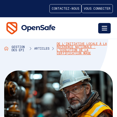
CONTACTEZ-NOUS
VOUS CONNECTER
DE L'INITIATIVE LOCALE À LA
GESTION
RÉFÉRENCE NATIONALE :
ARTICLES
DES EPI
L'ÉVOLUTION DE LA
CERTIFICATION MASE