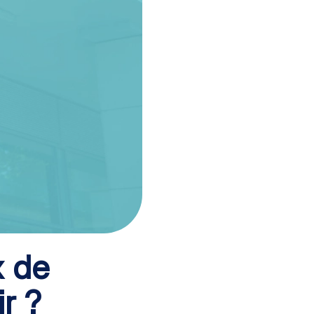
x de
r ?